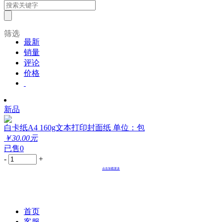
筛选
最新
销量
评论
价格
新品
白卡纸A4 160g文本打印封面纸 单位：包
￥30.00元
已售0
-
+
点击加载更多
首页
客服