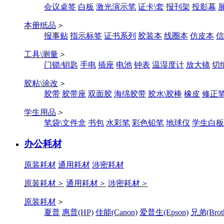
会议桌签
白板
激光演示笔
证卡\套
报刊架
投影幕
本册纸品
＞
报事贴
指示标签
证书系列
胶装本
线圈本
仿皮本
信
工具\测量
＞
门锁/钥匙
手电
插座
电池
钟表
温湿度计
放大镜
切
胶粘\涂改
＞
胶带
胶带座
双面胶
海绵胶带
胶水\胶棒
橡皮
修正
学生用品
＞
笔袋\文件盒
书包
水彩笔
彩色铅笔
地球仪
学生白板
办公耗材
原装耗材
通用耗材
涉密耗材
原装耗材
＞
通用耗材
＞
涉密耗材
＞
原装耗材
＞
夏普
惠普(HP)
佳能(Canon)
爱普生(Epson)
兄弟(Broth