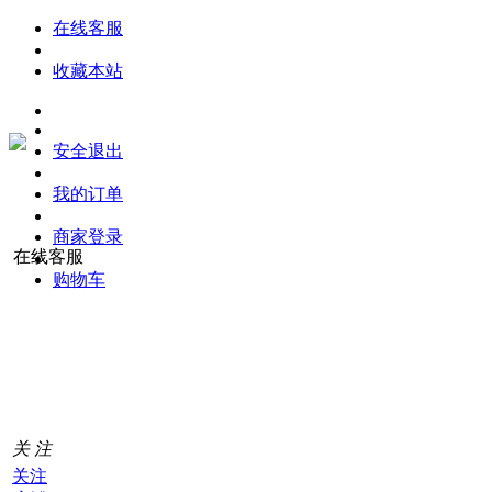
在线客服
收藏本站
安全退出
我的订单
商家登录
在线客服
购物车
购
物
车
0
关 注
关注