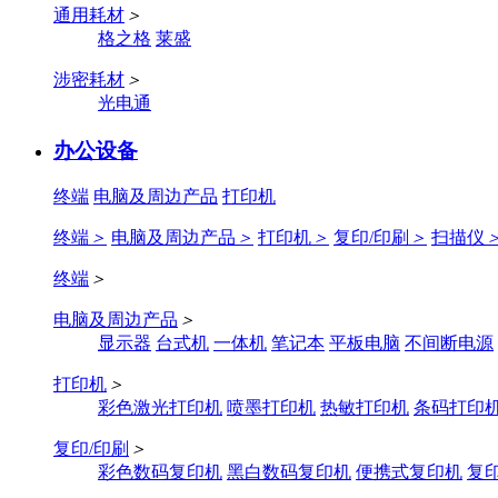
通用耗材
＞
格之格
莱盛
涉密耗材
＞
光电通
办公设备
终端
电脑及周边产品
打印机
终端
＞
电脑及周边产品
＞
打印机
＞
复印/印刷
＞
扫描仪
终端
＞
电脑及周边产品
＞
显示器
台式机
一体机
笔记本
平板电脑
不间断电源
打印机
＞
彩色激光打印机
喷墨打印机
热敏打印机
条码打印
复印/印刷
＞
彩色数码复印机
黑白数码复印机
便携式复印机
复