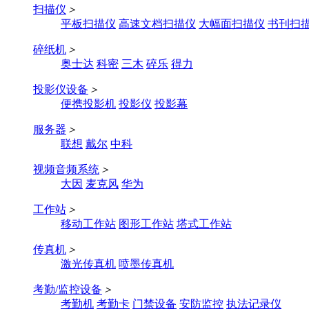
扫描仪
＞
平板扫描仪
高速文档扫描仪
大幅面扫描仪
书刊扫
碎纸机
＞
奥士达
科密
三木
碎乐
得力
投影仪设备
＞
便携投影机
投影仪
投影幕
服务器
＞
联想
戴尔
中科
视频音频系统
＞
大因
麦克风
华为
工作站
＞
移动工作站
图形工作站
塔式工作站
传真机
＞
激光传真机
喷墨传真机
考勤/监控设备
＞
考勤机
考勤卡
门禁设备
安防监控
执法记录仪