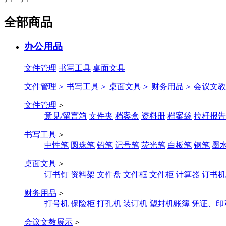
全部商品
办公用品
文件管理
书写工具
桌面文具
文件管理
＞
书写工具
＞
桌面文具
＞
财务用品
＞
会议文教
文件管理
＞
意见/留言箱
文件夹
档案盒
资料册
档案袋
拉杆报告
书写工具
＞
中性笔
圆珠笔
铅笔
记号笔
荧光笔
白板笔
钢笔
墨
桌面文具
＞
订书钉
资料架
文件盘
文件框
文件柜
计算器
订书机
财务用品
＞
打号机
保险柜
打孔机
装订机
塑封机账簿
凭证、印
会议文教展示
＞