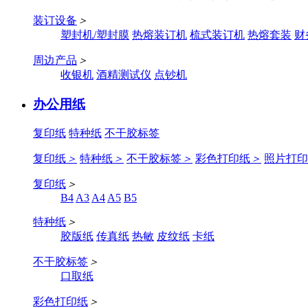
装订设备
＞
塑封机/塑封膜
热熔装订机
梳式装订机
热熔套装
财
周边产品
＞
收银机
酒精测试仪
点钞机
办公用纸
复印纸
特种纸
不干胶标签
复印纸
＞
特种纸
＞
不干胶标签
＞
彩色打印纸
＞
照片打印
复印纸
＞
B4
A3
A4
A5
B5
特种纸
＞
胶版纸
传真纸
热敏
皮纹纸
卡纸
不干胶标签
＞
口取纸
彩色打印纸
＞