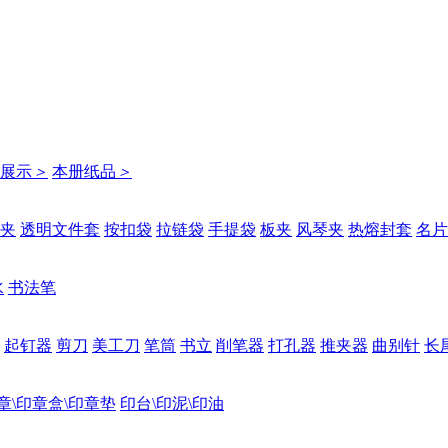
展示
＞
本册纸品
＞
夹
透明文件套
按扣袋
拉链袋
手提袋
板夹
风琴夹
热熔封套
名片
水
书法笔
起钉器
剪刀
美工刀
笔筒
书立
削笔器
打孔器
推夹器
曲别针
长
章\印章盒\印章垫
印台\印泥\印油