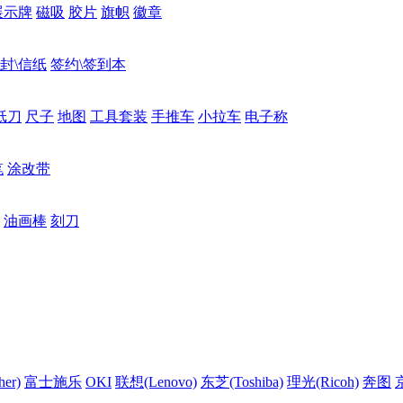
展示牌
磁吸
胶片
旗帜
徽章
封\信纸
签约\签到本
纸刀
尺子
地图
工具套装
手推车
小拉车
电子称
笔
涂改带
油画棒
刻刀
er)
富士施乐
OKI
联想(Lenovo)
东芝(Toshiba)
理光(Ricoh)
奔图
京