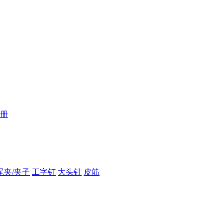
册
尾夹/夹子
工字钉
大头针
皮筋