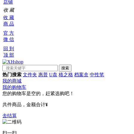
店铺
收 藏
收 藏
商 品
官 方
微 信
回 到
顶 部
热门搜索
文件夹
惠普
U盘
格之格
档案盒
中性笔
我的商城
我的购物车
您的购物车是空的，赶紧选购吧！
共
件商品，金额合计
¥
去结算
扫一扫