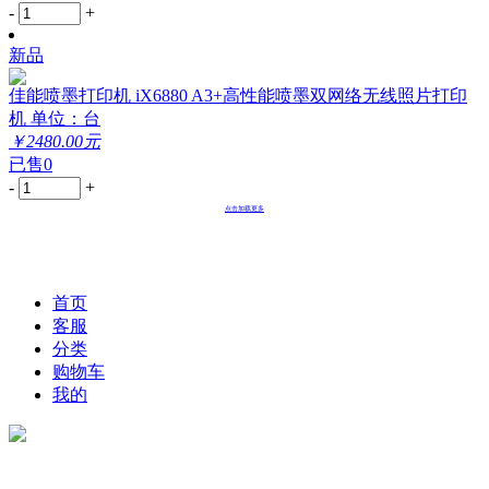
-
+
新品
佳能喷墨打印机 iX6880 A3+高性能喷墨双网络无线照片打印
机 单位：台
￥2480.00元
已售0
-
+
点击加载更多
首页
客服
分类
购物车
我的