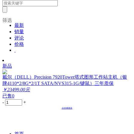
筛选
最新
销量
评论
价格
新品
戴尔（DELL）Precision 7920Tower塔式图形工作站主机（银
牌4110*2/8G*2/1T SATA/NVS315-1G/键鼠）三年质保
￥23499.00元
已售0
-
+
点击加载更多
首页