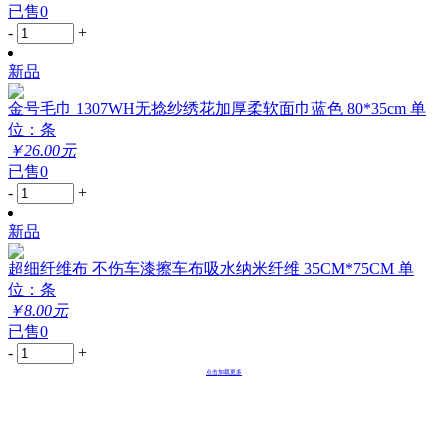
已售0
-
+
新品
金号毛巾 1307WH无捻纱绣花加厚柔软面巾蓝色 80*35cm 单
位：条
￥26.00元
已售0
-
+
新品
超细纤维布 不伤车漆擦车布吸水纳米纤维 35CM*75CM 单
位：条
￥8.00元
已售0
-
+
点击加载更多