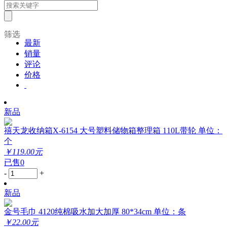
筛选
最新
销量
评论
价格
新品
禧天龙收纳箱X-6154 大号塑料储物箱整理箱 110L带轮 单位：
个
￥119.00元
已售0
-
+
新品
金号毛巾 4120纯棉吸水加大加厚 80*34cm 单位：条
￥22.00元