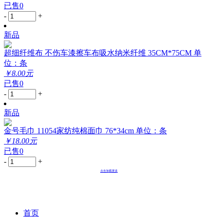
已售0
-
+
新品
超细纤维布 不伤车漆擦车布吸水纳米纤维 35CM*75CM 单
位：条
￥8.00元
已售0
-
+
新品
金号毛巾 11054家纺纯棉面巾 76*34cm 单位：条
￥18.00元
已售0
-
+
点击加载更多
首页