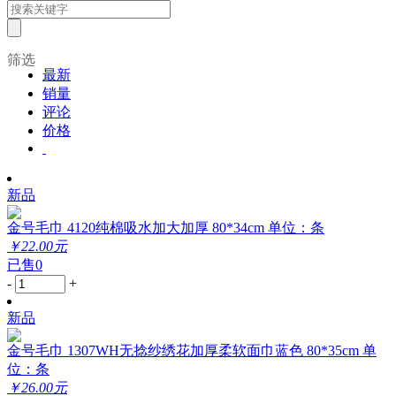
筛选
最新
销量
评论
价格
新品
金号毛巾 4120纯棉吸水加大加厚 80*34cm 单位：条
￥22.00元
已售0
-
+
新品
金号毛巾 1307WH无捻纱绣花加厚柔软面巾蓝色 80*35cm 单
位：条
￥26.00元