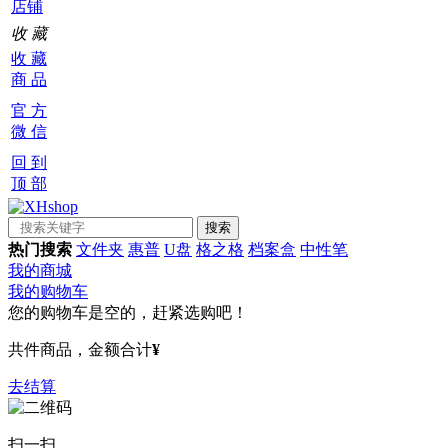
店铺
收 藏
收 藏
商 品
官 方
微 信
回 到
顶 部
热门搜索
文件夹
惠普
U盘
格之格
档案盒
中性笔
我的商城
我的购物车
您的购物车是空的，赶紧选购吧！
共
件商品，金额合计
¥
去结算
扫一扫