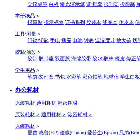
会议桌签
白板
激光演示笔
证卡\套
报刊架
投影幕
本册纸品
＞
报事贴
指示标签
证书系列
胶装本
线圈本
仿皮本
信
工具\测量
＞
门锁/钥匙
手电
插座
电池
钟表
温湿度计
放大镜
切
胶粘\涂改
＞
胶带
胶带座
双面胶
海绵胶带
胶水\胶棒
橡皮
修正
学生用品
＞
笔袋\文件盒
书包
水彩笔
彩色铅笔
地球仪
学生白板
办公耗材
原装耗材
通用耗材
涉密耗材
原装耗材
＞
通用耗材
＞
涉密耗材
＞
原装耗材
＞
夏普
惠普(HP)
佳能(Canon)
爱普生(Epson)
兄弟(Broth