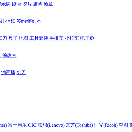
展示牌
磁吸
胶片
旗帜
徽章
封\信纸
签约\签到本
纸刀
尺子
地图
工具套装
手推车
小拉车
电子称
笔
涂改带
油画棒
刻刀
er)
富士施乐
OKI
联想(Lenovo)
东芝(Toshiba)
理光(Ricoh)
奔图
京