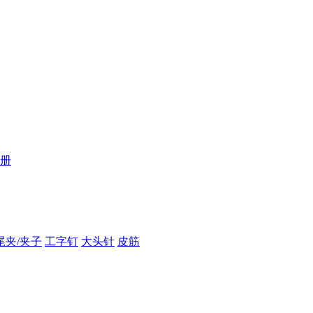
册
尾夹/夹子
工字钉
大头针
皮筋