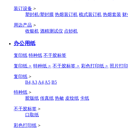
装订设备
＞
塑封机/塑封膜
热熔装订机
梳式装订机
热熔套装
财
周边产品
＞
收银机
酒精测试仪
点钞机
办公用纸
复印纸
特种纸
不干胶标签
复印纸
＞
特种纸
＞
不干胶标签
＞
彩色打印纸
＞
照片打印
复印纸
＞
B4
A3
A4
A5
B5
特种纸
＞
胶版纸
传真纸
热敏
皮纹纸
卡纸
不干胶标签
＞
口取纸
彩色打印纸
＞