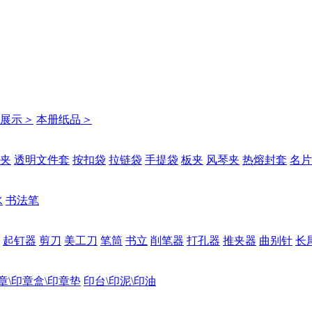
展示
＞
本册纸品
＞
夹
透明文件套
按扣袋
拉链袋
手提袋
板夹
风琴夹
热熔封套
名片
水
书法笔
起钉器
剪刀
美工刀
笔筒
书立
削笔器
打孔器
推夹器
曲别针
长
章\印章盒\印章垫
印台\印泥\印油