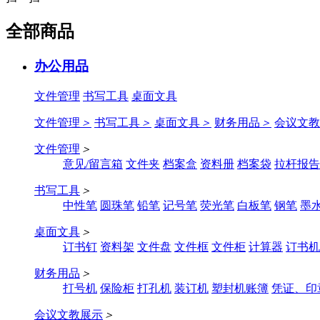
全部商品
办公用品
文件管理
书写工具
桌面文具
文件管理
＞
书写工具
＞
桌面文具
＞
财务用品
＞
会议文教
文件管理
＞
意见/留言箱
文件夹
档案盒
资料册
档案袋
拉杆报告
书写工具
＞
中性笔
圆珠笔
铅笔
记号笔
荧光笔
白板笔
钢笔
墨
桌面文具
＞
订书钉
资料架
文件盘
文件框
文件柜
计算器
订书机
财务用品
＞
打号机
保险柜
打孔机
装订机
塑封机账簿
凭证、印
会议文教展示
＞