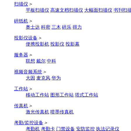
扫描仪
＞
平板扫描仪
高速文档扫描仪
大幅面扫描仪
书刊扫
碎纸机
＞
奥士达
科密
三木
碎乐
得力
投影仪设备
＞
便携投影机
投影仪
投影幕
服务器
＞
联想
戴尔
中科
视频音频系统
＞
大因
麦克风
华为
工作站
＞
移动工作站
图形工作站
塔式工作站
传真机
＞
激光传真机
喷墨传真机
考勤/监控设备
＞
考勤机
考勤卡
门禁设备
安防监控
执法记录仪