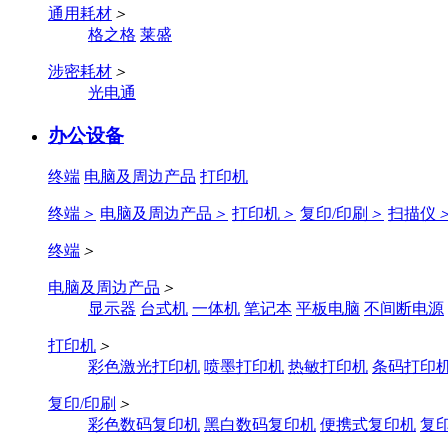
通用耗材
＞
格之格
莱盛
涉密耗材
＞
光电通
办公设备
终端
电脑及周边产品
打印机
终端
＞
电脑及周边产品
＞
打印机
＞
复印/印刷
＞
扫描仪
终端
＞
电脑及周边产品
＞
显示器
台式机
一体机
笔记本
平板电脑
不间断电源
打印机
＞
彩色激光打印机
喷墨打印机
热敏打印机
条码打印
复印/印刷
＞
彩色数码复印机
黑白数码复印机
便携式复印机
复