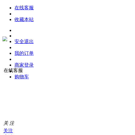
在线客服
收藏本站
安全退出
我的订单
商家登录
在线客服
购物车
购
物
车
0
关 注
关注