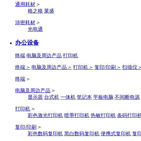
通用耗材
＞
格之格
莱盛
涉密耗材
＞
光电通
办公设备
终端
电脑及周边产品
打印机
终端
＞
电脑及周边产品
＞
打印机
＞
复印/印刷
＞
扫描仪
终端
＞
电脑及周边产品
＞
显示器
台式机
一体机
笔记本
平板电脑
不间断电源
打印机
＞
彩色激光打印机
喷墨打印机
热敏打印机
条码打印
复印/印刷
＞
彩色数码复印机
黑白数码复印机
便携式复印机
复