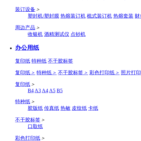
装订设备
＞
塑封机/塑封膜
热熔装订机
梳式装订机
热熔套装
财
周边产品
＞
收银机
酒精测试仪
点钞机
办公用纸
复印纸
特种纸
不干胶标签
复印纸
＞
特种纸
＞
不干胶标签
＞
彩色打印纸
＞
照片打印
复印纸
＞
B4
A3
A4
A5
B5
特种纸
＞
胶版纸
传真纸
热敏
皮纹纸
卡纸
不干胶标签
＞
口取纸
彩色打印纸
＞