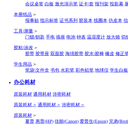
会议桌签
白板
激光演示笔
证卡\套
报刊架
投影幕
本册纸品
＞
报事贴
指示标签
证书系列
胶装本
线圈本
仿皮本
信
工具\测量
＞
门锁/钥匙
手电
插座
电池
钟表
温湿度计
放大镜
切
胶粘\涂改
＞
胶带
胶带座
双面胶
海绵胶带
胶水\胶棒
橡皮
修正
学生用品
＞
笔袋\文件盒
书包
水彩笔
彩色铅笔
地球仪
学生白板
办公耗材
原装耗材
通用耗材
涉密耗材
原装耗材
＞
通用耗材
＞
涉密耗材
＞
原装耗材
＞
夏普
惠普(HP)
佳能(Canon)
爱普生(Epson)
兄弟(Broth