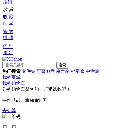
店铺
收 藏
收 藏
商 品
官 方
微 信
回 到
顶 部
热门搜索
文件夹
惠普
U盘
格之格
档案盒
中性笔
我的商城
我的购物车
您的购物车是空的，赶紧选购吧！
共
件商品，金额合计
¥
去结算
扫一扫