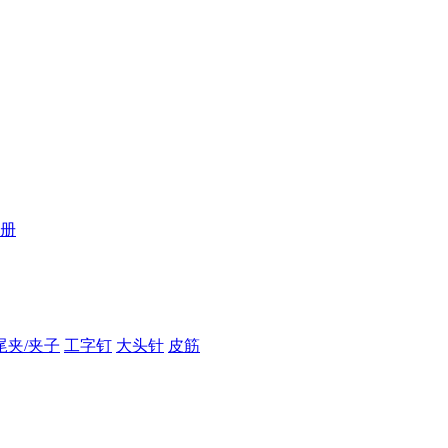
册
尾夹/夹子
工字钉
大头针
皮筋