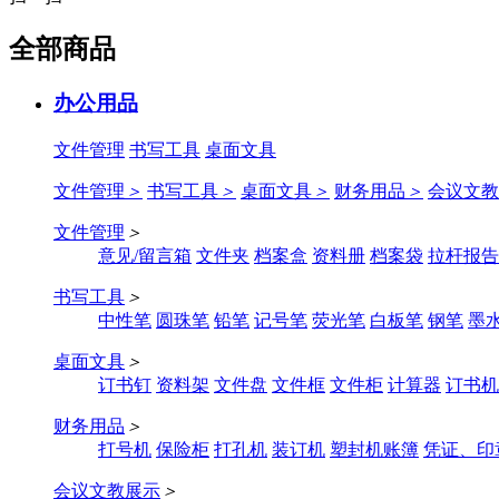
全部商品
办公用品
文件管理
书写工具
桌面文具
文件管理
＞
书写工具
＞
桌面文具
＞
财务用品
＞
会议文教
文件管理
＞
意见/留言箱
文件夹
档案盒
资料册
档案袋
拉杆报告
书写工具
＞
中性笔
圆珠笔
铅笔
记号笔
荧光笔
白板笔
钢笔
墨
桌面文具
＞
订书钉
资料架
文件盘
文件框
文件柜
计算器
订书机
财务用品
＞
打号机
保险柜
打孔机
装订机
塑封机账簿
凭证、印
会议文教展示
＞