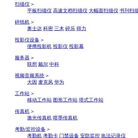
扫描仪
＞
平板扫描仪
高速文档扫描仪
大幅面扫描仪
书刊扫
碎纸机
＞
奥士达
科密
三木
碎乐
得力
投影仪设备
＞
便携投影机
投影仪
投影幕
服务器
＞
联想
戴尔
中科
视频音频系统
＞
大因
麦克风
华为
工作站
＞
移动工作站
图形工作站
塔式工作站
传真机
＞
激光传真机
喷墨传真机
考勤/监控设备
＞
考勤机
考勤卡
门禁设备
安防监控
执法记录仪