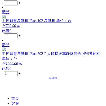
-
+
新品
中控智慧考勤机 iFace102 考勤机 单位：台
￥799.00元
已售0
-
+
新品
中控智慧考勤机 iFace702-P 人脸指纹掌静脉混合识别考勤机
单位：台
￥1999.00元
已售0
-
+
点击加载更多
首页
客服