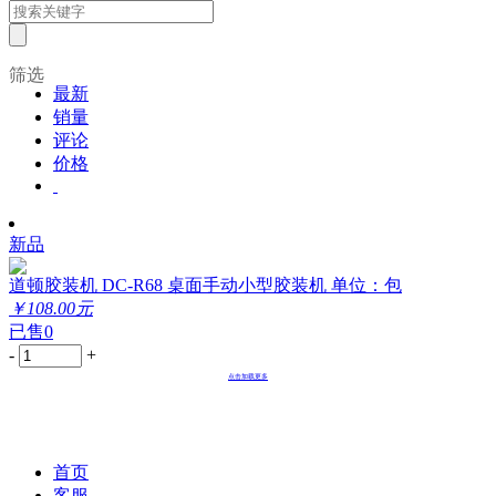
筛选
最新
销量
评论
价格
新品
道顿胶装机 DC-R68 桌面手动小型胶装机 单位：包
￥108.00元
已售0
-
+
点击加载更多
首页
客服