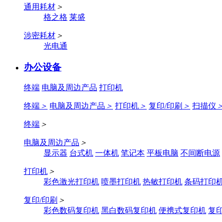
通用耗材
＞
格之格
莱盛
涉密耗材
＞
光电通
办公设备
终端
电脑及周边产品
打印机
终端
＞
电脑及周边产品
＞
打印机
＞
复印/印刷
＞
扫描仪
终端
＞
电脑及周边产品
＞
显示器
台式机
一体机
笔记本
平板电脑
不间断电源
打印机
＞
彩色激光打印机
喷墨打印机
热敏打印机
条码打印
复印/印刷
＞
彩色数码复印机
黑白数码复印机
便携式复印机
复