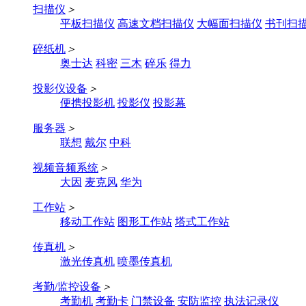
扫描仪
＞
平板扫描仪
高速文档扫描仪
大幅面扫描仪
书刊扫
碎纸机
＞
奥士达
科密
三木
碎乐
得力
投影仪设备
＞
便携投影机
投影仪
投影幕
服务器
＞
联想
戴尔
中科
视频音频系统
＞
大因
麦克风
华为
工作站
＞
移动工作站
图形工作站
塔式工作站
传真机
＞
激光传真机
喷墨传真机
考勤/监控设备
＞
考勤机
考勤卡
门禁设备
安防监控
执法记录仪