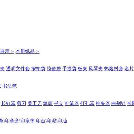
展示
＞
本册纸品
＞
夹
透明文件套
按扣袋
拉链袋
手提袋
板夹
风琴夹
热熔封套
名片
水
书法笔
起钉器
剪刀
美工刀
笔筒
书立
削笔器
打孔器
推夹器
曲别针
长
章\印章盒\印章垫
印台\印泥\印油