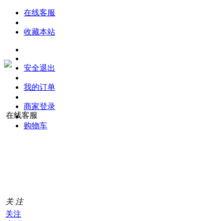
在线客服
收藏本站
安全退出
我的订单
商家登录
在线客服
购物车
购
物
车
0
关 注
关注