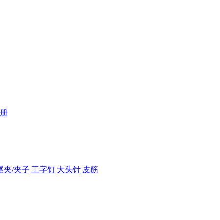
册
尾夹/夹子
工字钉
大头针
皮筋