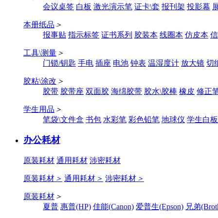
会议桌签
白板
激光演示笔
证卡\套
报刊架
投影幕
本册纸品
＞
报事贴
指示标签
证书系列
胶装本
线圈本
仿皮本
信
工具\测量
＞
门锁/钥匙
手电
插座
电池
钟表
温湿度计
放大镜
切
胶粘\涂改
＞
胶带
胶带座
双面胶
海绵胶带
胶水\胶棒
橡皮
修正
学生用品
＞
笔袋\文件盒
书包
水彩笔
彩色铅笔
地球仪
学生白板
办公耗材
原装耗材
通用耗材
涉密耗材
原装耗材
＞
通用耗材
＞
涉密耗材
＞
原装耗材
＞
夏普
惠普(HP)
佳能(Canon)
爱普生(Epson)
兄弟(Broth