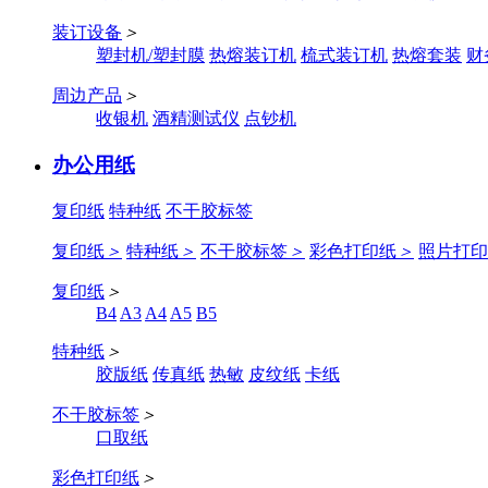
装订设备
＞
塑封机/塑封膜
热熔装订机
梳式装订机
热熔套装
财
周边产品
＞
收银机
酒精测试仪
点钞机
办公用纸
复印纸
特种纸
不干胶标签
复印纸
＞
特种纸
＞
不干胶标签
＞
彩色打印纸
＞
照片打印
复印纸
＞
B4
A3
A4
A5
B5
特种纸
＞
胶版纸
传真纸
热敏
皮纹纸
卡纸
不干胶标签
＞
口取纸
彩色打印纸
＞