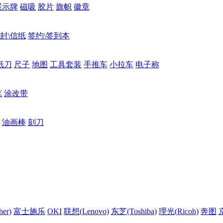
展示牌
磁吸
胶片
旗帜
徽章
封\信纸
签约\签到本
纸刀
尺子
地图
工具套装
手推车
小拉车
电子称
笔
涂改带
油画棒
刻刀
er)
富士施乐
OKI
联想(Lenovo)
东芝(Toshiba)
理光(Ricoh)
奔图
京