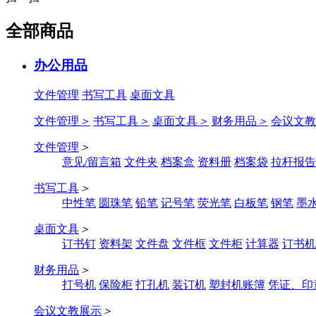
全部商品
办公用品
文件管理
书写工具
桌面文具
文件管理
＞
书写工具
＞
桌面文具
＞
财务用品
＞
会议文教
文件管理
＞
意见/留言箱
文件夹
档案盒
资料册
档案袋
拉杆报告
书写工具
＞
中性笔
圆珠笔
铅笔
记号笔
荧光笔
白板笔
钢笔
墨
桌面文具
＞
订书钉
资料架
文件盘
文件框
文件柜
计算器
订书机
财务用品
＞
打号机
保险柜
打孔机
装订机
塑封机账簿
凭证、印
会议文教展示
＞