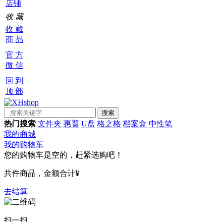
店铺
收 藏
收 藏
商 品
官 方
微 信
回 到
顶 部
热门搜索
文件夹
惠普
U盘
格之格
档案盒
中性笔
我的商城
我的购物车
您的购物车是空的，赶紧选购吧！
共
件商品，金额合计
¥
去结算
扫一扫