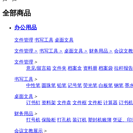
全部商品
办公用品
文件管理
书写工具
桌面文具
文件管理
＞
书写工具
＞
桌面文具
＞
财务用品
＞
会议文教
文件管理
＞
意见/留言箱
文件夹
档案盒
资料册
档案袋
拉杆报告
书写工具
＞
中性笔
圆珠笔
铅笔
记号笔
荧光笔
白板笔
钢笔
墨
桌面文具
＞
订书钉
资料架
文件盘
文件框
文件柜
计算器
订书机
财务用品
＞
打号机
保险柜
打孔机
装订机
塑封机账簿
凭证、印
会议文教展示
＞