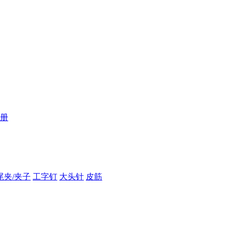
册
尾夹/夹子
工字钉
大头针
皮筋