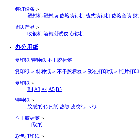
装订设备
＞
塑封机/塑封膜
热熔装订机
梳式装订机
热熔套装
财
周边产品
＞
收银机
酒精测试仪
点钞机
办公用纸
复印纸
特种纸
不干胶标签
复印纸
＞
特种纸
＞
不干胶标签
＞
彩色打印纸
＞
照片打印
复印纸
＞
B4
A3
A4
A5
B5
特种纸
＞
胶版纸
传真纸
热敏
皮纹纸
卡纸
不干胶标签
＞
口取纸
彩色打印纸
＞