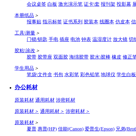
会议桌签
白板
激光演示笔
证卡\套
报刊架
投影幕
本册纸品
＞
报事贴
指示标签
证书系列
胶装本
线圈本
仿皮本
信
工具\测量
＞
门锁/钥匙
手电
插座
电池
钟表
温湿度计
放大镜
切
胶粘\涂改
＞
胶带
胶带座
双面胶
海绵胶带
胶水\胶棒
橡皮
修正
学生用品
＞
笔袋\文件盒
书包
水彩笔
彩色铅笔
地球仪
学生白板
办公耗材
原装耗材
通用耗材
涉密耗材
原装耗材
＞
通用耗材
＞
涉密耗材
＞
原装耗材
＞
夏普
惠普(HP)
佳能(Canon)
爱普生(Epson)
兄弟(Broth