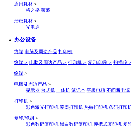
通用耗材
＞
格之格
莱盛
涉密耗材
＞
光电通
办公设备
终端
电脑及周边产品
打印机
终端
＞
电脑及周边产品
＞
打印机
＞
复印/印刷
＞
扫描仪
终端
＞
电脑及周边产品
＞
显示器
台式机
一体机
笔记本
平板电脑
不间断电源
打印机
＞
彩色激光打印机
喷墨打印机
热敏打印机
条码打印
复印/印刷
＞
彩色数码复印机
黑白数码复印机
便携式复印机
复