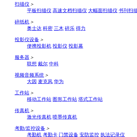
扫描仪
＞
平板扫描仪
高速文档扫描仪
大幅面扫描仪
书刊扫
碎纸机
＞
奥士达
科密
三木
碎乐
得力
投影仪设备
＞
便携投影机
投影仪
投影幕
服务器
＞
联想
戴尔
中科
视频音频系统
＞
大因
麦克风
华为
工作站
＞
移动工作站
图形工作站
塔式工作站
传真机
＞
激光传真机
喷墨传真机
考勤/监控设备
＞
考勤机
考勤卡
门禁设备
安防监控
执法记录仪