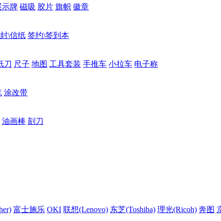
展示牌
磁吸
胶片
旗帜
徽章
封\信纸
签约\签到本
纸刀
尺子
地图
工具套装
手推车
小拉车
电子称
笔
涂改带
油画棒
刻刀
er)
富士施乐
OKI
联想(Lenovo)
东芝(Toshiba)
理光(Ricoh)
奔图
京