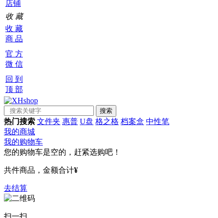
店铺
收 藏
收 藏
商 品
官 方
微 信
回 到
顶 部
热门搜索
文件夹
惠普
U盘
格之格
档案盒
中性笔
我的商城
我的购物车
您的购物车是空的，赶紧选购吧！
共
件商品，金额合计
¥
去结算
扫一扫