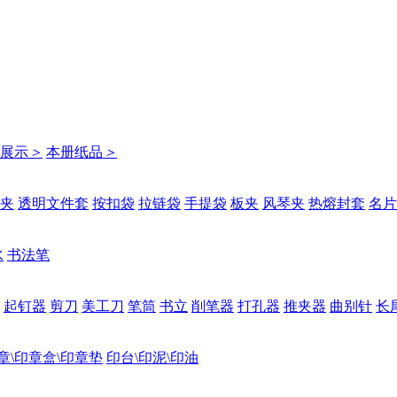
展示
＞
本册纸品
＞
夹
透明文件套
按扣袋
拉链袋
手提袋
板夹
风琴夹
热熔封套
名片
水
书法笔
起钉器
剪刀
美工刀
笔筒
书立
削笔器
打孔器
推夹器
曲别针
长
章\印章盒\印章垫
印台\印泥\印油