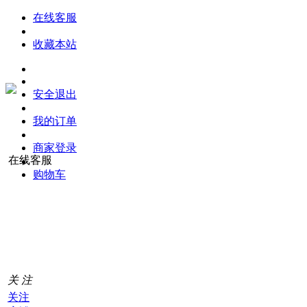
在线客服
收藏本站
安全退出
我的订单
商家登录
在线客服
购物车
购
物
车
0
关 注
关注