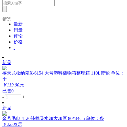
筛选
最新
销量
评论
价格
新品
禧天龙收纳箱X-6154 大号塑料储物箱整理箱 110L带轮 单位：
个
￥119.00元
已售0
-
+
新品
金号毛巾 4120纯棉吸水加大加厚 80*34cm 单位：条
￥22.00元