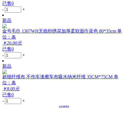
已售0
-
+
新品
金号毛巾 1307WH无捻纱绣花加厚柔软面巾蓝色 80*35cm 单
位：条
￥26.00元
已售0
-
+
新品
超细纤维布 不伤车漆擦车布吸水纳米纤维 35CM*75CM 单
位：条
￥8.00元
已售0
-
+
点击加载更多