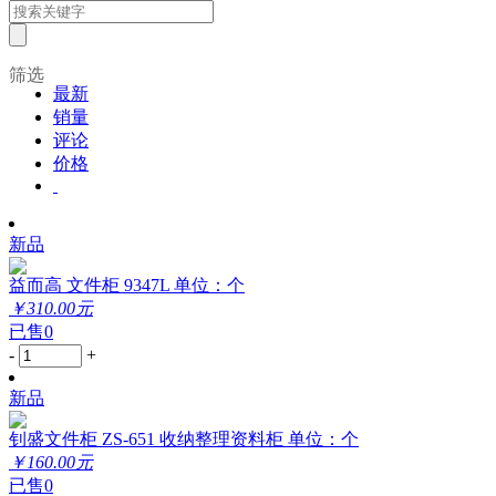
筛选
最新
销量
评论
价格
新品
益而高 文件柜 9347L 单位：个
￥310.00元
已售0
-
+
新品
钊盛文件柜 ZS-651 收纳整理资料柜 单位：个
￥160.00元
已售0