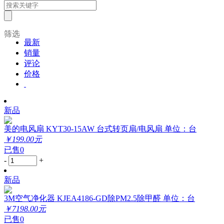
筛选
最新
销量
评论
价格
新品
美的电风扇 KYT30-15AW 台式转页扇/电风扇 单位：台
￥199.00元
已售0
-
+
新品
3M空气净化器 KJEA4186-GD除PM2.5除甲醛 单位：台
￥7198.00元
已售0