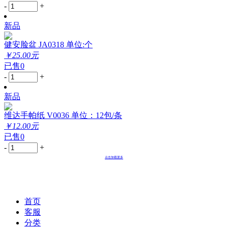
-
+
新品
健安脸盆 JA0318 单位:个
￥25.00元
已售0
-
+
新品
维达手帕纸 V0036 单位：12包/条
￥12.00元
已售0
-
+
点击加载更多
首页
客服
分类