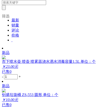
筛选
最新
销量
评论
价格
新品
市下喷水壶 喷壶 喷雾器浇水洒水消毒容量1.5L 单位：个
￥23.00元
已售0
-
+
新品
钊盛垃圾桶 ZS-553 圆形 单位：个
￥10.00元
已售0