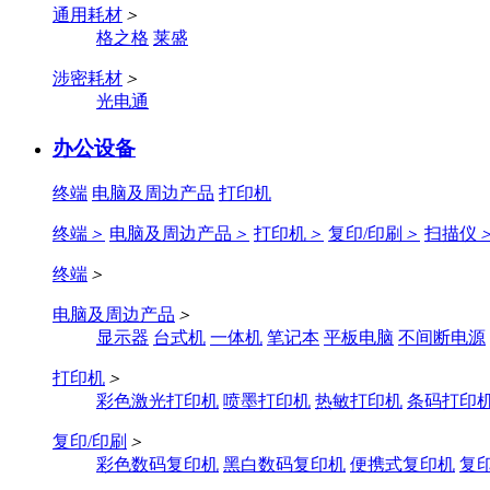
通用耗材
＞
格之格
莱盛
涉密耗材
＞
光电通
办公设备
终端
电脑及周边产品
打印机
终端
＞
电脑及周边产品
＞
打印机
＞
复印/印刷
＞
扫描仪
终端
＞
电脑及周边产品
＞
显示器
台式机
一体机
笔记本
平板电脑
不间断电源
打印机
＞
彩色激光打印机
喷墨打印机
热敏打印机
条码打印
复印/印刷
＞
彩色数码复印机
黑白数码复印机
便携式复印机
复