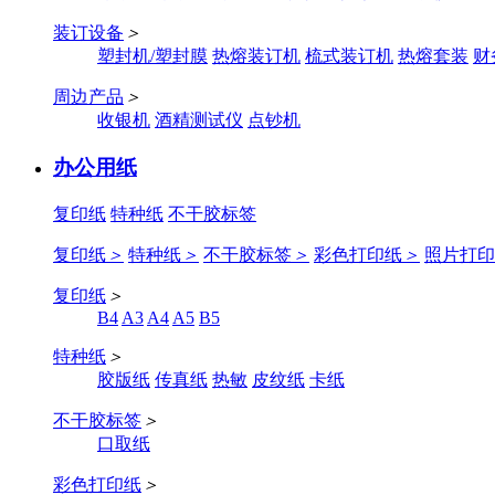
装订设备
＞
塑封机/塑封膜
热熔装订机
梳式装订机
热熔套装
财
周边产品
＞
收银机
酒精测试仪
点钞机
办公用纸
复印纸
特种纸
不干胶标签
复印纸
＞
特种纸
＞
不干胶标签
＞
彩色打印纸
＞
照片打印
复印纸
＞
B4
A3
A4
A5
B5
特种纸
＞
胶版纸
传真纸
热敏
皮纹纸
卡纸
不干胶标签
＞
口取纸
彩色打印纸
＞