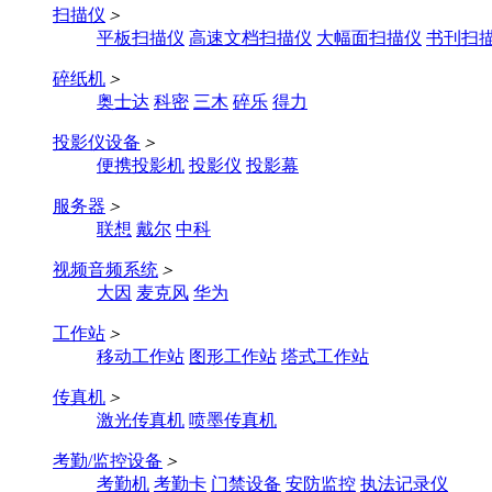
扫描仪
＞
平板扫描仪
高速文档扫描仪
大幅面扫描仪
书刊扫
碎纸机
＞
奥士达
科密
三木
碎乐
得力
投影仪设备
＞
便携投影机
投影仪
投影幕
服务器
＞
联想
戴尔
中科
视频音频系统
＞
大因
麦克风
华为
工作站
＞
移动工作站
图形工作站
塔式工作站
传真机
＞
激光传真机
喷墨传真机
考勤/监控设备
＞
考勤机
考勤卡
门禁设备
安防监控
执法记录仪