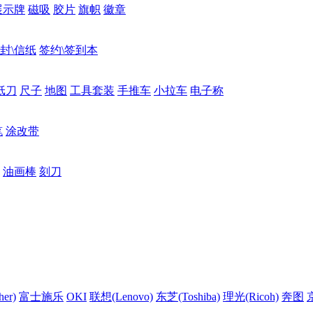
展示牌
磁吸
胶片
旗帜
徽章
封\信纸
签约\签到本
纸刀
尺子
地图
工具套装
手推车
小拉车
电子称
笔
涂改带
油画棒
刻刀
er)
富士施乐
OKI
联想(Lenovo)
东芝(Toshiba)
理光(Ricoh)
奔图
京