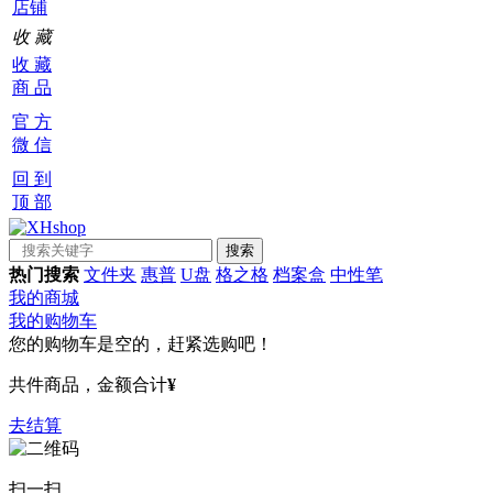
店铺
收 藏
收 藏
商 品
官 方
微 信
回 到
顶 部
热门搜索
文件夹
惠普
U盘
格之格
档案盒
中性笔
我的商城
我的购物车
您的购物车是空的，赶紧选购吧！
共
件商品，金额合计
¥
去结算
扫一扫