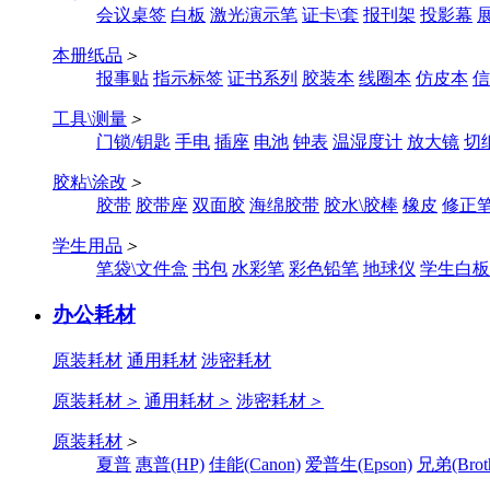
会议桌签
白板
激光演示笔
证卡\套
报刊架
投影幕
本册纸品
＞
报事贴
指示标签
证书系列
胶装本
线圈本
仿皮本
信
工具\测量
＞
门锁/钥匙
手电
插座
电池
钟表
温湿度计
放大镜
切
胶粘\涂改
＞
胶带
胶带座
双面胶
海绵胶带
胶水\胶棒
橡皮
修正
学生用品
＞
笔袋\文件盒
书包
水彩笔
彩色铅笔
地球仪
学生白板
办公耗材
原装耗材
通用耗材
涉密耗材
原装耗材
＞
通用耗材
＞
涉密耗材
＞
原装耗材
＞
夏普
惠普(HP)
佳能(Canon)
爱普生(Epson)
兄弟(Broth