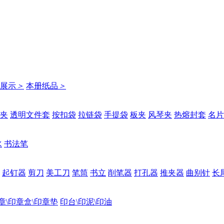
展示
＞
本册纸品
＞
夹
透明文件套
按扣袋
拉链袋
手提袋
板夹
风琴夹
热熔封套
名片
水
书法笔
起钉器
剪刀
美工刀
笔筒
书立
削笔器
打孔器
推夹器
曲别针
长
章\印章盒\印章垫
印台\印泥\印油