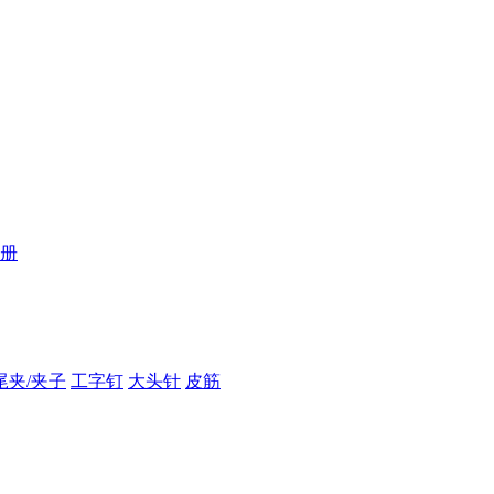
册
尾夹/夹子
工字钉
大头针
皮筋