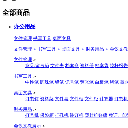
全部商品
办公用品
文件管理
书写工具
桌面文具
文件管理
＞
书写工具
＞
桌面文具
＞
财务用品
＞
会议文教
文件管理
＞
意见/留言箱
文件夹
档案盒
资料册
档案袋
拉杆报告
书写工具
＞
中性笔
圆珠笔
铅笔
记号笔
荧光笔
白板笔
钢笔
墨
桌面文具
＞
订书钉
资料架
文件盘
文件框
文件柜
计算器
订书机
财务用品
＞
打号机
保险柜
打孔机
装订机
塑封机账簿
凭证、印
会议文教展示
＞