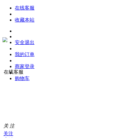
在线客服
收藏本站
安全退出
我的订单
商家登录
在线客服
购物车
购
物
车
0
关 注
关注