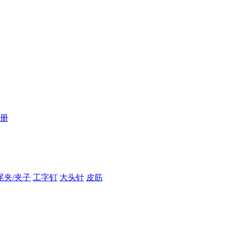
册
尾夹/夹子
工字钉
大头针
皮筋