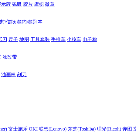
展示牌
磁吸
胶片
旗帜
徽章
封\信纸
签约\签到本
纸刀
尺子
地图
工具套装
手推车
小拉车
电子称
笔
涂改带
油画棒
刻刀
er)
富士施乐
OKI
联想(Lenovo)
东芝(Toshiba)
理光(Ricoh)
奔图
京