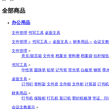
全部商品
办公用品
文件管理
书写工具
桌面文具
文件管理
＞
书写工具
＞
桌面文具
＞
财务用品
＞
会议文教
文件管理
＞
意见/留言箱
文件夹
档案盒
资料册
档案袋
拉杆报告
书写工具
＞
中性笔
圆珠笔
铅笔
记号笔
荧光笔
白板笔
钢笔
墨
桌面文具
＞
订书钉
资料架
文件盘
文件框
文件柜
计算器
订书机
财务用品
＞
打号机
保险柜
打孔机
装订机
塑封机账簿
凭证、印
会议文教展示
＞