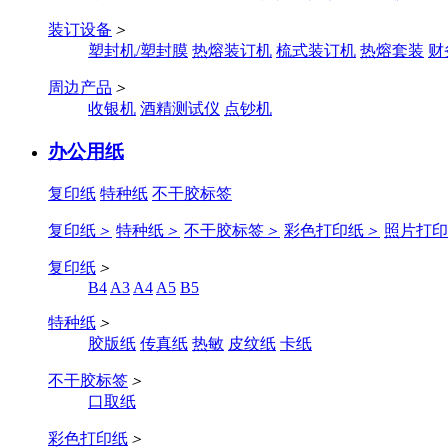
装订设备
＞
塑封机/塑封膜
热熔装订机
梳式装订机
热熔套装
财
周边产品
＞
收银机
酒精测试仪
点钞机
办公用纸
复印纸
特种纸
不干胶标签
复印纸
＞
特种纸
＞
不干胶标签
＞
彩色打印纸
＞
照片打印
复印纸
＞
B4
A3
A4
A5
B5
特种纸
＞
胶版纸
传真纸
热敏
皮纹纸
卡纸
不干胶标签
＞
口取纸
彩色打印纸
＞