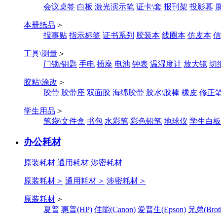
会议桌签
白板
激光演示笔
证卡\套
报刊架
投影幕
本册纸品
＞
报事贴
指示标签
证书系列
胶装本
线圈本
仿皮本
信
工具\测量
＞
门锁/钥匙
手电
插座
电池
钟表
温湿度计
放大镜
切
胶粘\涂改
＞
胶带
胶带座
双面胶
海绵胶带
胶水\胶棒
橡皮
修正
学生用品
＞
笔袋\文件盒
书包
水彩笔
彩色铅笔
地球仪
学生白板
办公耗材
原装耗材
通用耗材
涉密耗材
原装耗材
＞
通用耗材
＞
涉密耗材
＞
原装耗材
＞
夏普
惠普(HP)
佳能(Canon)
爱普生(Epson)
兄弟(Broth