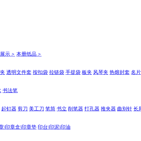
展示
＞
本册纸品
＞
夹
透明文件套
按扣袋
拉链袋
手提袋
板夹
风琴夹
热熔封套
名片
水
书法笔
起钉器
剪刀
美工刀
笔筒
书立
削笔器
打孔器
推夹器
曲别针
长
章\印章盒\印章垫
印台\印泥\印油