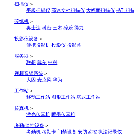
扫描仪
＞
平板扫描仪
高速文档扫描仪
大幅面扫描仪
书刊扫
碎纸机
＞
奥士达
科密
三木
碎乐
得力
投影仪设备
＞
便携投影机
投影仪
投影幕
服务器
＞
联想
戴尔
中科
视频音频系统
＞
大因
麦克风
华为
工作站
＞
移动工作站
图形工作站
塔式工作站
传真机
＞
激光传真机
喷墨传真机
考勤/监控设备
＞
考勤机
考勤卡
门禁设备
安防监控
执法记录仪