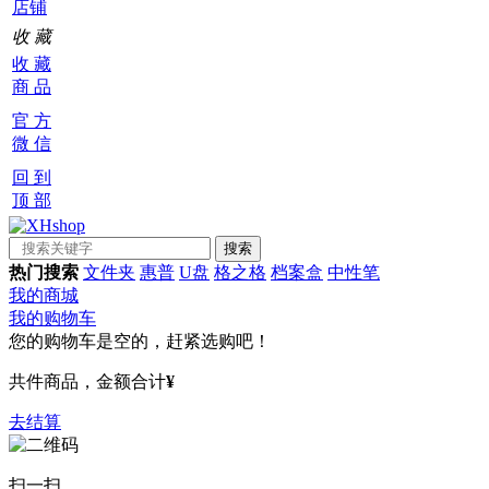
店铺
收 藏
收 藏
商 品
官 方
微 信
回 到
顶 部
热门搜索
文件夹
惠普
U盘
格之格
档案盒
中性笔
我的商城
我的购物车
您的购物车是空的，赶紧选购吧！
共
件商品，金额合计
¥
去结算
扫一扫