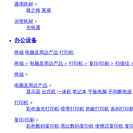
通用耗材
＞
格之格
莱盛
涉密耗材
＞
光电通
办公设备
终端
电脑及周边产品
打印机
终端
＞
电脑及周边产品
＞
打印机
＞
复印/印刷
＞
扫描仪
终端
＞
电脑及周边产品
＞
显示器
台式机
一体机
笔记本
平板电脑
不间断电源
打印机
＞
彩色激光打印机
喷墨打印机
热敏打印机
条码打印
复印/印刷
＞
彩色数码复印机
黑白数码复印机
便携式复印机
复