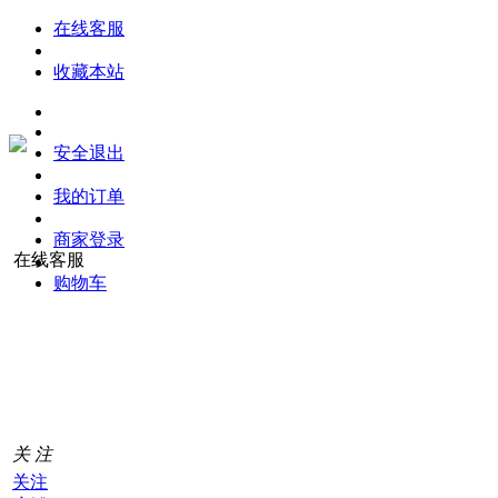
在线客服
收藏本站
安全退出
我的订单
商家登录
在线客服
购物车
购
物
车
0
关 注
关注