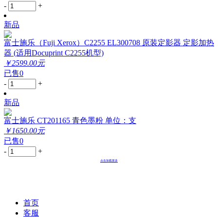
-
+
新品
富士施乐（Fuji Xerox）C2255 EL300708 原装定影器 定影加热
器 (适用Docuprint C2255机型)
￥2599.00元
已售0
-
+
新品
富士施乐 CT201165 青色墨粉 单位：支
￥1650.00元
已售0
-
+
点击加载更多
首页
客服