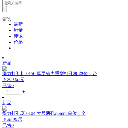
筛选
最新
销量
评论
价格
新品
得力打孔机 0150 厚层省力重型打孔机 单位：台
￥299.00元
已售0
-
+
新品
得力打孔器 0104 大号两孔φ6mm 单位：个
￥28.00元
已售0