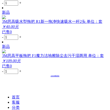
-
+
新品
3M思高吸水型拖把 R1新一拖净快速吸水一杆2头 单位：套
￥40.00元
已售0
-
+
新品
3M思高平板拖把 F1魔力洁地擦除尘去污干湿两用 单位：套
￥109.00元
已售0
-
+
点击加载更多
首页
客服
分类