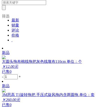
筛选
最新
销量
评论
价格
新品
大圆头拖布棉线拖把灰色线墩布110cm 单位：个
￥12.00元
已售0
-
+
新品
3M思高 T1旋转拖把 手压式旋风拖内含两圆拖 单位：套
￥260.00元
已售0