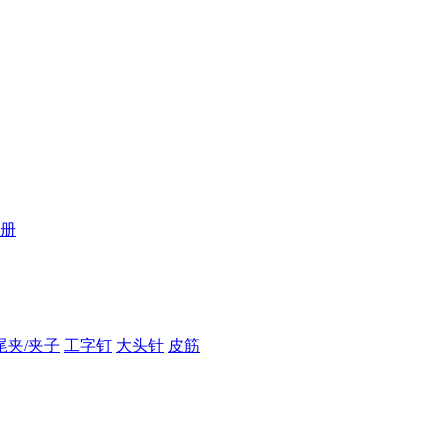
册
尾夹/夹子
工字钉
大头针
皮筋