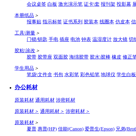
会议桌签
白板
激光演示笔
证卡\套
报刊架
投影幕
本册纸品
＞
报事贴
指示标签
证书系列
胶装本
线圈本
仿皮本
信
工具\测量
＞
门锁/钥匙
手电
插座
电池
钟表
温湿度计
放大镜
切
胶粘\涂改
＞
胶带
胶带座
双面胶
海绵胶带
胶水\胶棒
橡皮
修正
学生用品
＞
笔袋\文件盒
书包
水彩笔
彩色铅笔
地球仪
学生白板
办公耗材
原装耗材
通用耗材
涉密耗材
原装耗材
＞
通用耗材
＞
涉密耗材
＞
原装耗材
＞
夏普
惠普(HP)
佳能(Canon)
爱普生(Epson)
兄弟(Broth