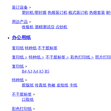
装订设备
＞
塑封机/塑封膜
热熔装订机
梳式装订机
热熔套装
财
周边产品
＞
收银机
酒精测试仪
点钞机
办公用纸
复印纸
特种纸
不干胶标签
复印纸
＞
特种纸
＞
不干胶标签
＞
彩色打印纸
＞
照片打印
复印纸
＞
B4
A3
A4
A5
B5
特种纸
＞
胶版纸
传真纸
热敏
皮纹纸
卡纸
不干胶标签
＞
口取纸
彩色打印纸
＞