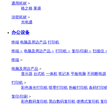
通用耗材
＞
格之格
莱盛
涉密耗材
＞
光电通
办公设备
终端
电脑及周边产品
打印机
终端
＞
电脑及周边产品
＞
打印机
＞
复印/印刷
＞
扫描仪
终端
＞
电脑及周边产品
＞
显示器
台式机
一体机
笔记本
平板电脑
不间断电源
打印机
＞
彩色激光打印机
喷墨打印机
热敏打印机
条码打印
复印/印刷
＞
彩色数码复印机
黑白数码复印机
便携式复印机
复