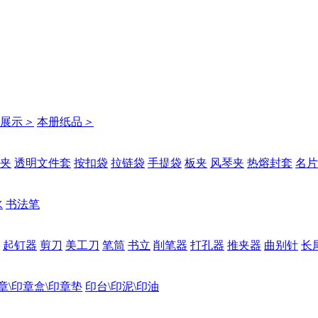
展示
＞
本册纸品
＞
夹
透明文件套
按扣袋
拉链袋
手提袋
板夹
风琴夹
热熔封套
名片
水
书法笔
起钉器
剪刀
美工刀
笔筒
书立
削笔器
打孔器
推夹器
曲别针
长
章\印章盒\印章垫
印台\印泥\印油