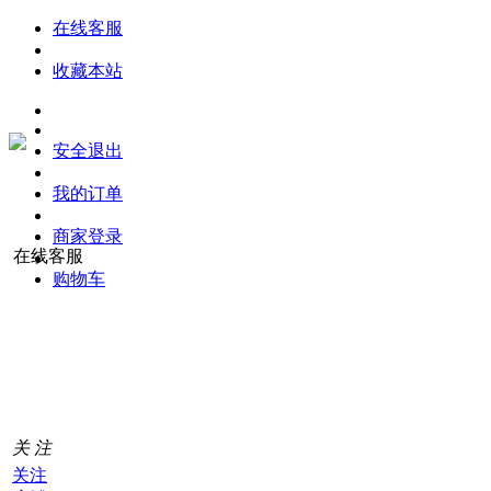
在线客服
收藏本站
安全退出
我的订单
商家登录
在线客服
购物车
购
物
车
0
关 注
关注