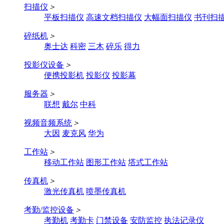
扫描仪
＞
平板扫描仪
高速文档扫描仪
大幅面扫描仪
书刊扫
碎纸机
＞
奥士达
科密
三木
碎乐
得力
投影仪设备
＞
便携投影机
投影仪
投影幕
服务器
＞
联想
戴尔
中科
视频音频系统
＞
大因
麦克风
华为
工作站
＞
移动工作站
图形工作站
塔式工作站
传真机
＞
激光传真机
喷墨传真机
考勤/监控设备
＞
考勤机
考勤卡
门禁设备
安防监控
执法记录仪