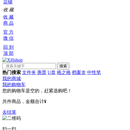
店铺
收 藏
收 藏
商 品
官 方
微 信
回 到
顶 部
热门搜索
文件夹
惠普
U盘
格之格
档案盒
中性笔
我的商城
我的购物车
您的购物车是空的，赶紧选购吧！
共
件商品，金额合计
¥
去结算
扫一扫