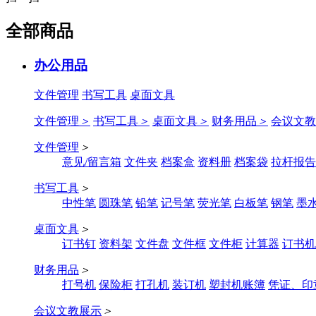
全部商品
办公用品
文件管理
书写工具
桌面文具
文件管理
＞
书写工具
＞
桌面文具
＞
财务用品
＞
会议文教
文件管理
＞
意见/留言箱
文件夹
档案盒
资料册
档案袋
拉杆报告
书写工具
＞
中性笔
圆珠笔
铅笔
记号笔
荧光笔
白板笔
钢笔
墨
桌面文具
＞
订书钉
资料架
文件盘
文件框
文件柜
计算器
订书机
财务用品
＞
打号机
保险柜
打孔机
装订机
塑封机账簿
凭证、印
会议文教展示
＞