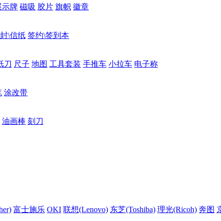
展示牌
磁吸
胶片
旗帜
徽章
封\信纸
签约\签到本
纸刀
尺子
地图
工具套装
手推车
小拉车
电子称
笔
涂改带
油画棒
刻刀
er)
富士施乐
OKI
联想(Lenovo)
东芝(Toshiba)
理光(Ricoh)
奔图
京