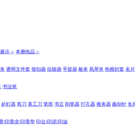
展示
＞
本册纸品
＞
夹
透明文件套
按扣袋
拉链袋
手提袋
板夹
风琴夹
热熔封套
名片
水
书法笔
起钉器
剪刀
美工刀
笔筒
书立
削笔器
打孔器
推夹器
曲别针
长
章\印章盒\印章垫
印台\印泥\印油