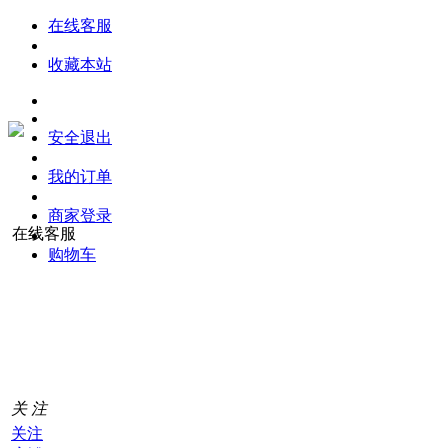
在线客服
收藏本站
安全退出
我的订单
商家登录
在线客服
购物车
购
物
车
0
关 注
关注