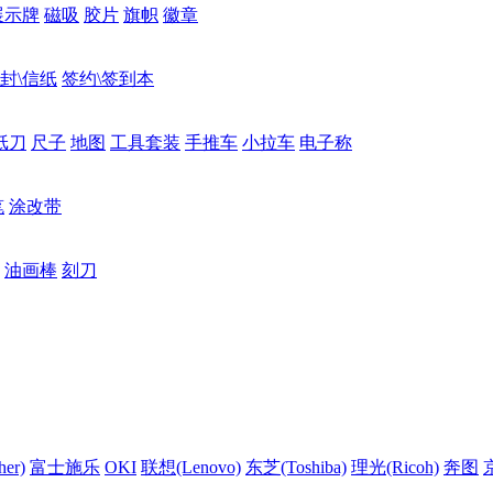
展示牌
磁吸
胶片
旗帜
徽章
封\信纸
签约\签到本
纸刀
尺子
地图
工具套装
手推车
小拉车
电子称
笔
涂改带
油画棒
刻刀
er)
富士施乐
OKI
联想(Lenovo)
东芝(Toshiba)
理光(Ricoh)
奔图
京