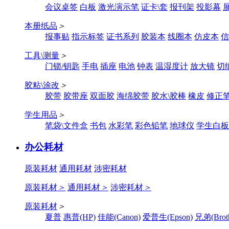
会议桌签
白板
激光演示笔
证卡\套
报刊架
投影幕
本册纸品
＞
报事贴
指示标签
证书系列
胶装本
线圈本
仿皮本
信
工具\测量
＞
门锁/钥匙
手电
插座
电池
钟表
温湿度计
放大镜
切
胶粘\涂改
＞
胶带
胶带座
双面胶
海绵胶带
胶水\胶棒
橡皮
修正
学生用品
＞
笔袋\文件盒
书包
水彩笔
彩色铅笔
地球仪
学生白板
办公耗材
原装耗材
通用耗材
涉密耗材
原装耗材
＞
通用耗材
＞
涉密耗材
＞
原装耗材
＞
夏普
惠普(HP)
佳能(Canon)
爱普生(Epson)
兄弟(Broth