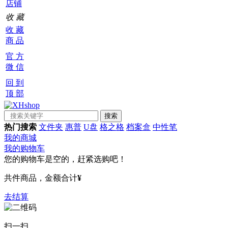
店铺
收 藏
收 藏
商 品
官 方
微 信
回 到
顶 部
热门搜索
文件夹
惠普
U盘
格之格
档案盒
中性笔
我的商城
我的购物车
您的购物车是空的，赶紧选购吧！
共
件商品，金额合计
¥
去结算
扫一扫