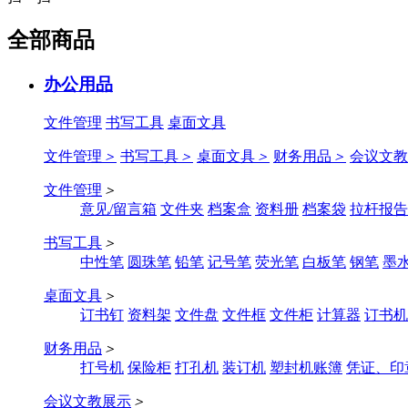
全部商品
办公用品
文件管理
书写工具
桌面文具
文件管理
＞
书写工具
＞
桌面文具
＞
财务用品
＞
会议文教
文件管理
＞
意见/留言箱
文件夹
档案盒
资料册
档案袋
拉杆报告
书写工具
＞
中性笔
圆珠笔
铅笔
记号笔
荧光笔
白板笔
钢笔
墨
桌面文具
＞
订书钉
资料架
文件盘
文件框
文件柜
计算器
订书机
财务用品
＞
打号机
保险柜
打孔机
装订机
塑封机账簿
凭证、印
会议文教展示
＞