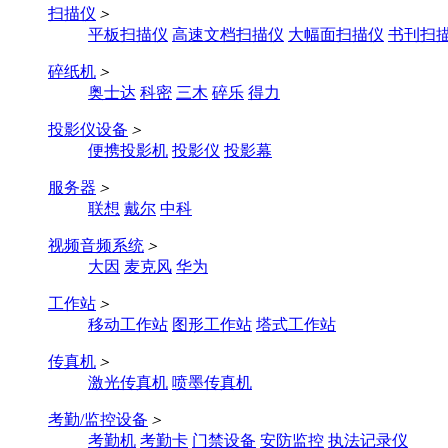
扫描仪
＞
平板扫描仪
高速文档扫描仪
大幅面扫描仪
书刊扫
碎纸机
＞
奥士达
科密
三木
碎乐
得力
投影仪设备
＞
便携投影机
投影仪
投影幕
服务器
＞
联想
戴尔
中科
视频音频系统
＞
大因
麦克风
华为
工作站
＞
移动工作站
图形工作站
塔式工作站
传真机
＞
激光传真机
喷墨传真机
考勤/监控设备
＞
考勤机
考勤卡
门禁设备
安防监控
执法记录仪