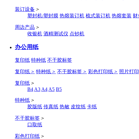
装订设备
＞
塑封机/塑封膜
热熔装订机
梳式装订机
热熔套装
财
周边产品
＞
收银机
酒精测试仪
点钞机
办公用纸
复印纸
特种纸
不干胶标签
复印纸
＞
特种纸
＞
不干胶标签
＞
彩色打印纸
＞
照片打印
复印纸
＞
B4
A3
A4
A5
B5
特种纸
＞
胶版纸
传真纸
热敏
皮纹纸
卡纸
不干胶标签
＞
口取纸
彩色打印纸
＞