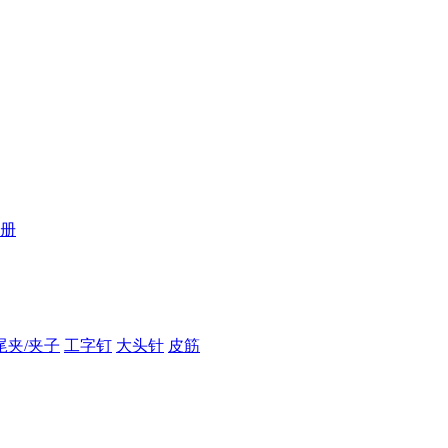
册
尾夹/夹子
工字钉
大头针
皮筋