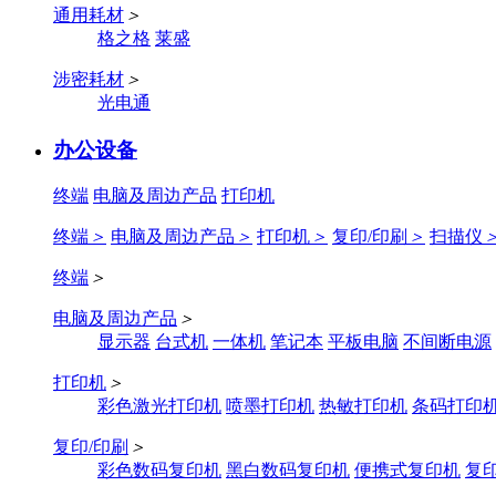
通用耗材
＞
格之格
莱盛
涉密耗材
＞
光电通
办公设备
终端
电脑及周边产品
打印机
终端
＞
电脑及周边产品
＞
打印机
＞
复印/印刷
＞
扫描仪
终端
＞
电脑及周边产品
＞
显示器
台式机
一体机
笔记本
平板电脑
不间断电源
打印机
＞
彩色激光打印机
喷墨打印机
热敏打印机
条码打印
复印/印刷
＞
彩色数码复印机
黑白数码复印机
便携式复印机
复